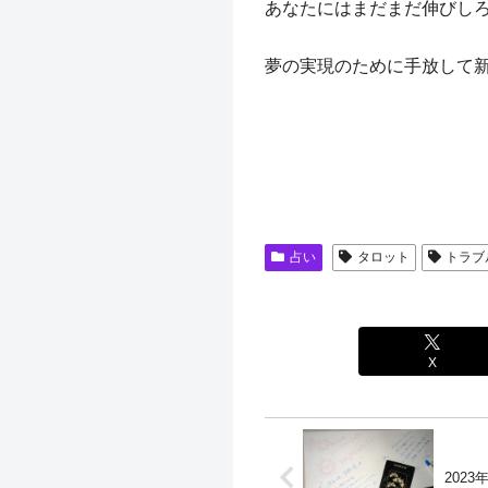
あなたにはまだまだ伸びし
夢の実現のために手放して
占い
タロット
トラブ
X
202