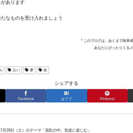
ろがあります
新たなものを受け入れましょう
* このブログは、あくまで執筆
あなたにぴったりくる
ル
占い
夢
欲
シェアする
Facebook
はてブ
Pinterest
3年7月29日（土）のテーマ「混乱の中、気楽に楽しむ」