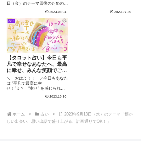
乱自分の持っているものに執着し
日（金）のテーマ回復のための休
そう自分の所有物を必死に守って
息、自分の声に耳を傾けて戦いが
いるあなたが見えます物や仕事、
2023.08.04
2023.07.20
終わって、回復する時戦場から帰
お金など自分が既に手に入れたも
ってきたあなた回復をする時間に
占い
のを奪われる
使って身体も精神もボロボロ、ゆ
っくり癒してあげ
【タロット占い】今日も平
凡で幸せなあなたへ、最高
に幸せ、みんな笑顔でご飯
食べよ（2023年10月30
＼ おはよう！ ／今日もあなた
日）
は “平凡で最高に幸
せ！”え？ “幸せ” を感じられな
いって？それは、“毎日が幸せ” す
2023.10.30
ぎるからかもそれが “当たり前”
になっているだけなの最高に不幸
な出来事に遭遇して初めて平凡で
最高な幸せに “気がつく”
ホーム
占い
2023年9月13日（水）のテーマ「懐か
しい出会い、思い出話で盛り上がる、計画通りでOK！」