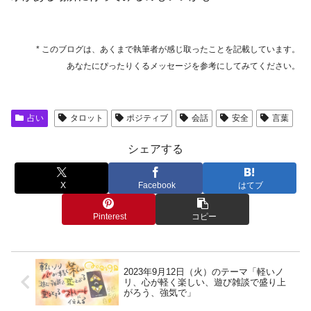
* このブログは、あくまで執筆者が感じ取ったことを記載しています。
あなたにぴったりくるメッセージを参考にしてみてください。
占い
タロット
ポジティブ
会話
安全
言葉
シェアする
X
Facebook
はてブ
Pinterest
コピー
2023年9月12日（火）のテーマ「軽いノ
リ、心が軽く楽しい、遊び雑談で盛り上
がろう、強気で」