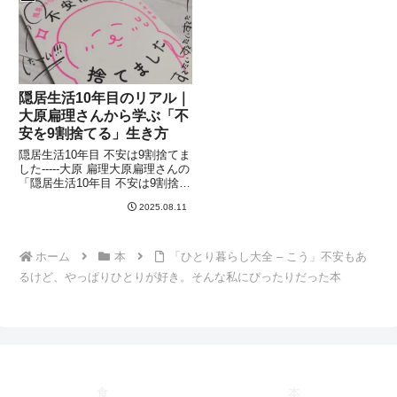
が、ちゃくまさんの『簡単に暮ら
とき見つけたのが、池田暁子さん
せ』という1冊です。タイト
の『必要なものがスグに！
隠居生活10年目のリアル｜
大原扁理さんから学ぶ「不
安を9割捨てる」生き方
隠居生活10年目 不安は9割捨てま
した-----大原 扁理大原扁理さんの
「隠居生活10年目 不安は9割捨て
ました」を読んだきっかけ忙しい
2025.08.11
毎日から解放されたい、もっとシ
ンプルで心穏やかな暮らしがした
い。そんな思いから出会ったのが
大原扁理さんの
ホーム
本
「ひとり暮らし大全 – こう」不安もあ
るけど、やっぱりひとりが好き。そんな私にぴったりだった本
食
本