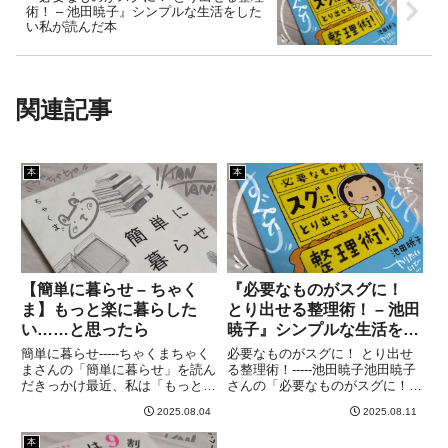
術！ – 池田暁子』シンプルな生活をした
い私が読んだ本
関連記事
本
本
【簡単に暮らせ – ちゃく
『必要なものがスグに！
ま】もっと楽に暮らした
とり出せる整理術！ – 池田
い……と思ったら
暁子』シンプルな生活をし
たい私が読んだ本
簡単に暮らせ-----ちゃくまちゃく
必要なものがスグに！ とり出せ
まさんの「簡単に暮らせ」を読ん
る整理術！-----池田暁子池田暁子
だきっかけ最近、私は「もっとの
さんの「必要なものがスグに！
んびり、もっと楽に、自分らしく
とり出せる整理術！」を読んだき
2025.08.04
2025.08.11
暮らしたい」と思うようになりま
っかけ最近「探し物時間」が多く
した。そんなときに出会ったの
て、ちょっとストレス…。そんな
本