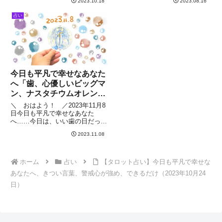
2023.10.18
2023.08.16
ぎるからかもそれが “当たり前”
こパワーがなくて踏ん張れなさそ
になっているだけなの最高に不幸
う今、あなたは力が足りていない
占い
な出来事に遭遇して初めて平凡で
ようですたくさんのことを一度に
最高な幸せに “気がつく”
頑張ってやろう
今日も平凡で幸せなあなた
へ「歯、心優しいビッグマ
ン、ナスタチウムオレン
ジ、自然体で」2023年11
＼ おはよう！ ／2023年11月8
月8日
日今日も平凡で幸せなあなた
へ……今日は、いい歯の日だって
歯がないとご飯が食べられないご
2023.11.08
飯が食べられないと長生きできな
いでもこの世には不食の人やチョ
コレートだけ食べて生きている人
もいるもしかしたらご飯食べな
ホーム
占い
【タロット占い】今日も平凡で幸せな
あなたへ、きつい言葉、警戒心が強め、できるだけ（2023年10月24
日）