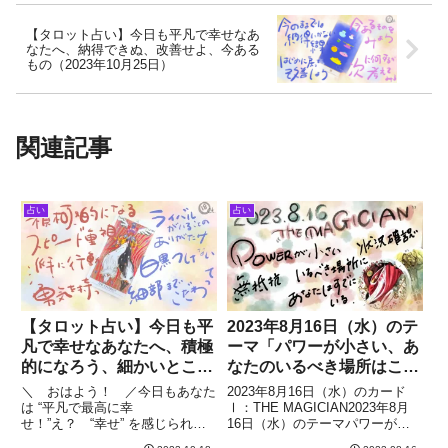
【タロット占い】今日も平凡で幸せなあ
なたへ、納得できぬ、改善せよ、今ある
もの（2023年10月25日）
関連記事
占い
占い
【タロット占い】今日も平
2023年8月16日（水）のテ
凡で幸せなあなたへ、積極
ーマ「パワーが小さい、あ
的になろう、細かいところ
なたのいるべき場所はこ
まで（2023年10月18日）
こ」
＼ おはよう！ ／今日もあなた
2023年8月16日（水）のカード
は “平凡で最高に幸
Ⅰ：THE MAGICIAN2023年8月
せ！”え？ “幸せ” を感じられな
16日（水）のテーマパワーが小
いって？それは、“毎日が幸せ” す
さい、あなたのいるべき場所はこ