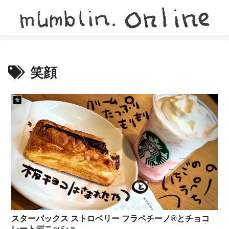
笑顔
食
スターバックス ストロベリー フラペチーノ®とチョコ
レートデニッシュ