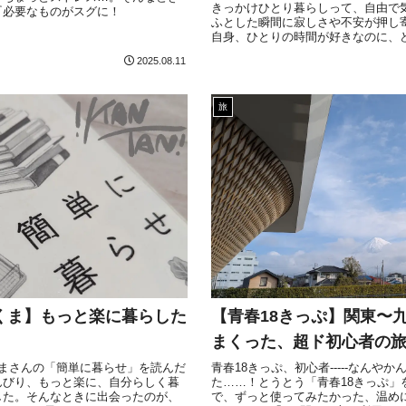
きっかけひとり暮らしって、自由で
『必要なものがスグに！
ふとした瞬間に寂しさや不安が押し
自身、ひとりの時間が好きなのに、
2025.08.11
旅
ゃくま】もっと楽に暮らした
【青春18きっぷ】関東〜
まくった、超ド初心者の
ゃくまさんの「簡単に暮らせ」を読んだ
青春18きっぷ、初心者-----なんや
んびり、もっと楽に、自分らしく暮
た……！とうとう「青春18きっぷ」
した。そんなときに出会ったのが、
で、ずっと使ってみたかった、温め