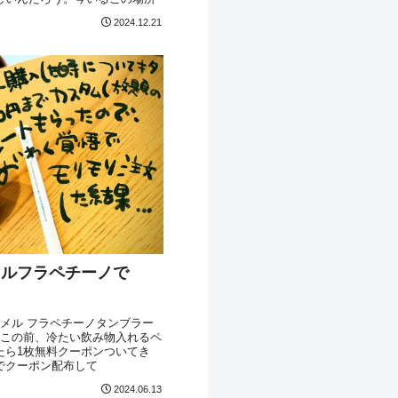
2024.12.21
メルフラペチーノで
ャラメル フラペチーノタンブラー
！この前、冷たい飲み物入れるペ
たら1枚無料クーポンついてき
でクーポン配布して
2024.06.13