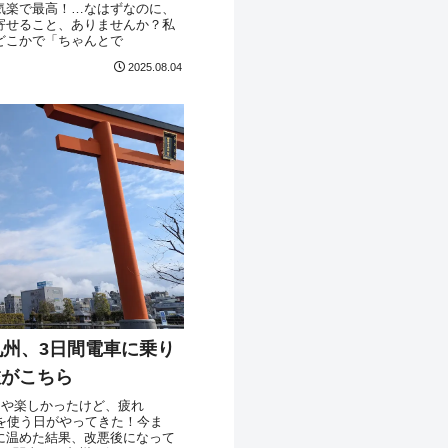
気楽で最高！…なはずなのに、
寄せること、ありませんか？私
どこかで「ちゃんとで
2025.08.04
九州、3日間電車に乗り
旅がこちら
かんや楽しかったけど、疲れ
を使う日がやってきた！今ま
に温めた結果、改悪後になって