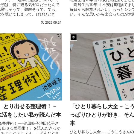
最初は、特に観る気ゼロだったんで
「隠居生活10年目 不安は9割捨て
気難しそうで、難解そうで。でも、
毎日から解放されたい、もっとシン
歌を聴いてしまって。びびびとき
い。そんな思いから出会ったのが大
2025.09.24
本
 とり出せる整理術！ –
「ひとり暮らし大全 – 
生活をしたい私が読んだ本
っぱりひとりが好き。そ
本
整理術！-----池田暁子池田暁子さ
り出せる整理術！」を読んだきっか
ひとり暮らし大全-----こうこうさ
、ちょっとストレス…。そんなとき