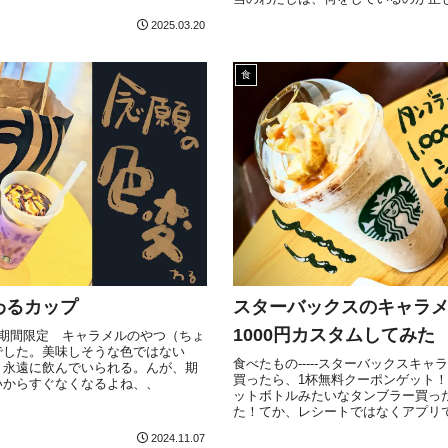
2025.03.20
食
わるカップ
スターバックスのキャラ
1000円カスタムしてみた
ス 期間限定 キャラメルのやつ（ちょ
でした。美味しそうな色ではない
食べたもの-----スターバックスキ
！永遠に飲んでいられる。んが、期
買ったら、1杯無料クーポンゲット
いからすぐなくなるよね、、
ットボトルみたいなタンブラー買っ
た！てか、レシートではなくアプリ
2024.11.07