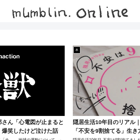
本
郎さん「心電図が止まると
隠居生活10年目のリアル
」爆笑したけど泣けた話
「不安を9割捨てる」生き
「チ。 ―地球の運動について―」
隠居生活10年目 不安は9割捨てました-