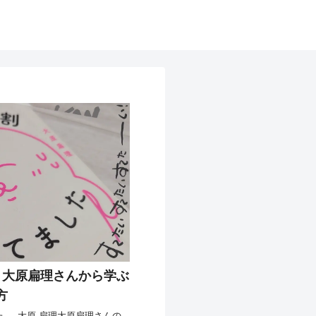
｜大原扁理さんから学ぶ
方
----大原 扁理大原扁理さんの