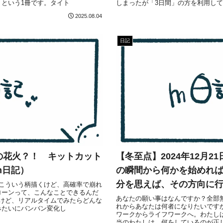
という1冊です。タイト
しまったが「3日間」の方を利用し
2025.08.04
日記
の花火？！ キットカット
【冬至点】2024年12月2
m日記）
の瞬間から何かを始めれば 
分を思えば、その方向に行
でもこういう柄描くけど、高確率で崩れ
ローンって、こんなことできるんだ
あなたの願い事はなんですか？全部
けど、リアルタイムでみたらどんな
れからあなたは何者になりたいです
みたいにバンバン変化し
ワークからライフワークへ。わたし
当のわたしは、何をしているのが正